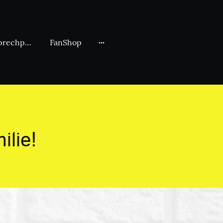
Sportarten & Ansprechpartner
FanShop
lie!